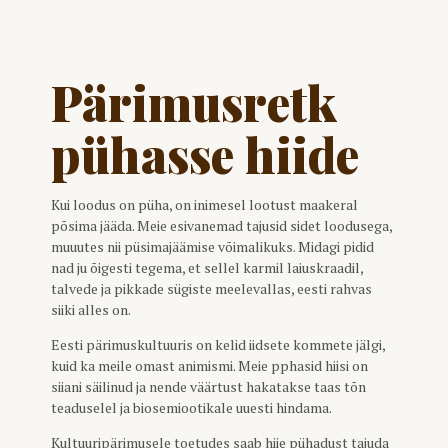
Pärimusretk
pühasse hiide
Kui loodus on püha, on inimesel lootust maakeral
põsima jääda. Meie esivanemad tajusid sidet loodusega,
muuutes nii püsimajäämise võimalikuks. Midagi pidid
nad ju õigesti tegema, et sellel karmil laiuskraadil,
talvede ja pikkade sügiste meelevallas, eesti rahvas
siiki alles on.
Eesti pärimuskultuuris on kelid iidsete kommete jälgi,
kuid ka meile omast animismi. Meie pphasid hiisi on
siiani säilinud ja nende väärtust hakatakse taas tõn
teaduselel ja biosemiootikale uuesti hindama.
Kultuuripärimusele toetudes saab hiie pühadust tajuda