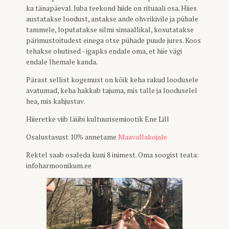
ka tänapäeval. Juba teekond hiide on rituaali osa. Hiies
austatakse loodust, antakse ande ohvrikivile ja pühale
tammele, loputatakse silmi simaallikal, kosutatakse
pärimustoitudest einega otse pühade puude jures. Koos
tehakse ohutised - igapks endale oma, et hiie vägi
endale lhemale kanda.
Pärast sellist kogemust on kõik keha rakud loodusele
avatumad, keha hakkab tajuma, mis talle ja looduselel
hea, mis kahjustav.
Hiieretke viib läübi kultuurisemiootik Ene Lill
Osalustasust 10% annetame
Maavallakojale
Rektel saab osaleda kuni 8 inimest. Oma soogist teata:
infoharmoonikum.ee