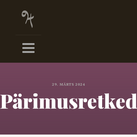
29. MÄRTS 2024
Pärimusretke