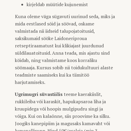
kirjeldab müütide kujunemist
Kuna oleme väga sügavuti uurinud seda, miks ja
mida eestlased sõid ja söövad, oskame
valmistada nii iidseid talupojatoitusid,
saksikumaid sööke Laidoneriproua
retseptiraamatust kui klikiajast juurdunud
süldilauatoitusid. Anna teada, mis ajastu sind
köidab, ning valmistame koos korraliku
söömaaja. Kursus sobib nii toidukultuuri alaste
teadmiste saamiseks kui ka tiimitöö
harjutamiseks.
Ugrimugri süvastiilis
teeme kaerakiislit,
rukkileiba või karaskit, hapukapsaroa liha ja
kruupidega või hoopis mulgipudru singi ja
võiga. Kui on kalaõnne, siis proovime ka silku.
Joogiks kanepipiim ja magusaks kamavaht või
lumepallisupp. Hind 50€/osaleja (min 3