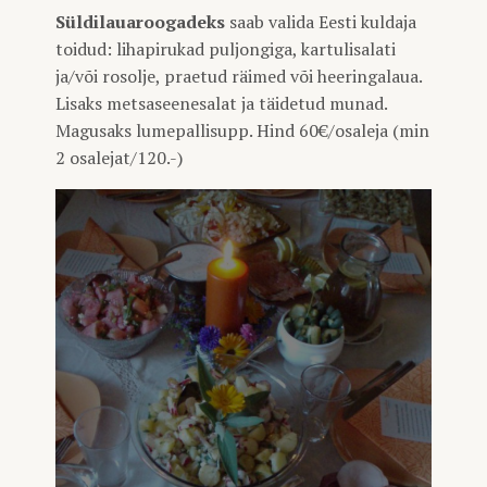
Süldilauaroogadeks
saab valida Eesti kuldaja
toidud: lihapirukad puljongiga, kartulisalati
ja/või rosolje, praetud räimed või heeringalaua.
Lisaks metsaseenesalat ja täidetud munad.
Magusaks lumepallisupp. Hind 60€/osaleja (min
2 osalejat/120.-)