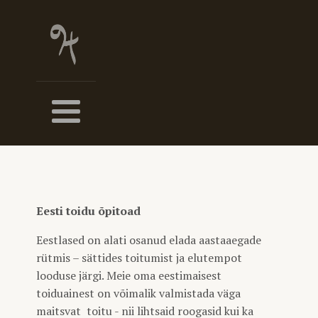
Eesti toidu õpitoad
Eestlased on alati osanud elada aastaaegade
rütmis – sättides toitumist ja elutempot
looduse järgi. Meie oma eestimaisest
toiduainest on võimalik valmistada väga
maitsvat toitu - nii lihtsaid roogasid kui ka