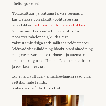
tõelist gurmeed.
Toidukultuuri ja toitumistervise teemasid
käsitletakse põhjalikult koolitustesarja
moodulites
Eesti toidukultuuri meistriklass
.
Valmistame koos mitu temaatilist toitu
pöörates tähelepanu, kuidas õige
valmistamisviisiga saab säilitada toiduainetes
leiduvad vitamiinid ning bioaktiivsed ained ning
räägime esivanemate tarkusest ja uuematest
teadusuuringutest. Hoiame Eesti toidukultuuri
ja eestlaste tervist!
Lühemaid kultuuri- ja maitseelamusi saad oma
seltskonnale tellida:
Kokakursus “Ehe Eesti toit”
: