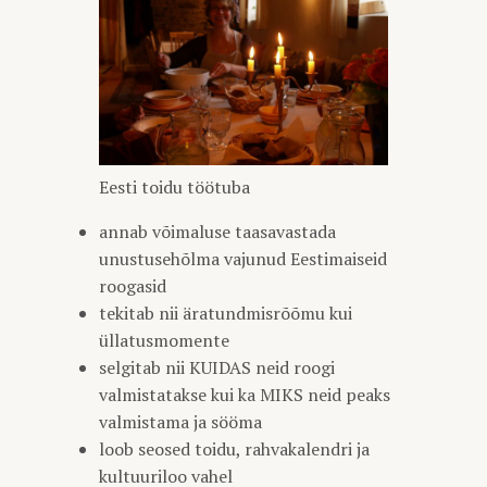
Eesti toidu töötuba
annab võimaluse taasavastada
unustusehõlma vajunud Eestimaiseid
roogasid
tekitab nii äratundmisrõõmu kui
üllatusmomente
selgitab nii KUIDAS neid roogi
valmistatakse kui ka MIKS neid peaks
valmistama ja sööma
loob seosed toidu, rahvakalendri ja
kultuuriloo vahel